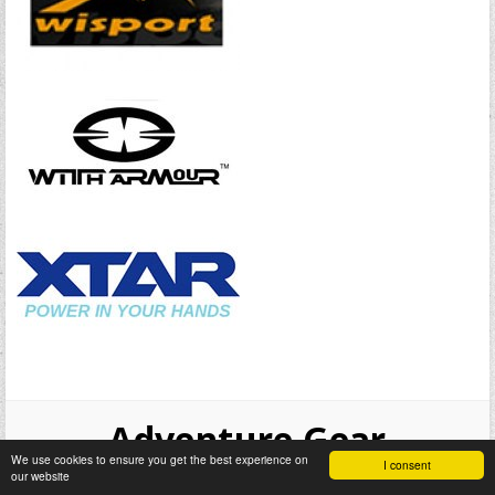
Adventure Gear
We use cookies to ensure you get the best experience on
I consent
our website