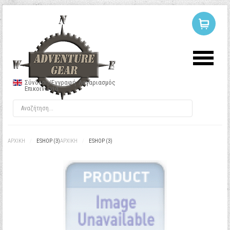
ΣΥΝΔΕΣΗ
Ή
ΕΓΓΡΑΦΗ
Σύνδεση/Εγγραφή
Λογαριασμός
Επικοινωνία
Όνομα Χρήστη
Κωδικός
ΑΡΧΙΚΉ
/
ESHOP (3)
ΑΡΧΙΚΉ
/
ESHOP (3)
Να με θυμάσαι