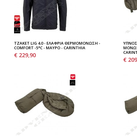
ΤΖΆΚΕΤ LIG 4.0 - ΕΛΑΦΡΙΆ ΘΕΡΜΟΜΌΝΩΣΗ -
ΥΠΝΌΣ
COMFORT -5°C - ΜΑΎΡΟ - CARINTHIA
ΜΌΝΩΣ
CARIN
€ 229,90
€ 209