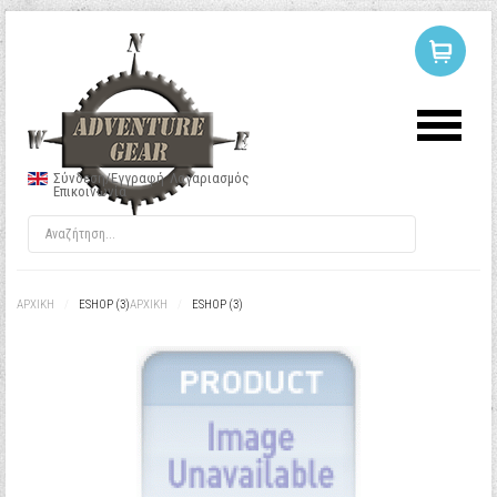
ΣΥΝΔΕΣΗ
Ή
ΕΓΓΡΑΦΗ
Σύνδεση/Εγγραφή
Λογαριασμός
Επικοινωνία
Όνομα Χρήστη
Κωδικός
ΑΡΧΙΚΉ
/
ESHOP (3)
ΑΡΧΙΚΉ
/
ESHOP (3)
Να με θυμάσαι