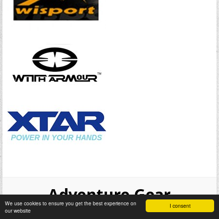
Adventure Gear
We use cookies to ensure you get the best experience on
I consent
our website