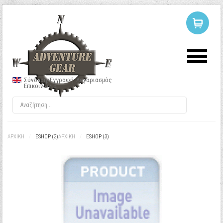
ΣΥΝΔΕΣΗ
Ή
ΕΓΓΡΑΦΗ
Σύνδεση/Εγγραφή
Λογαριασμός
Επικοινωνία
Όνομα Χρήστη
Κωδικός
ΑΡΧΙΚΉ
/
ESHOP (3)
ΑΡΧΙΚΉ
/
ESHOP (3)
Να με θυμάσαι