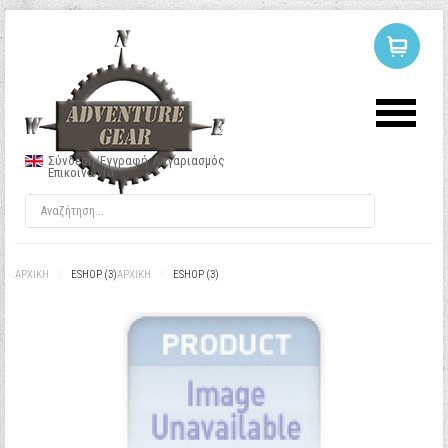
ΣΥΝΔΕΣΗ
Ή
ΕΓΓΡΑΦΗ
Σύνδεση/Εγγραφή
Λογαριασμός
Επικοινωνία
Όνομα Χρήστη
Κωδικός
ΑΡΧΙΚΉ
/
ESHOP (3)
ΑΡΧΙΚΉ
/
ESHOP (3)
Να με θυμάσαι