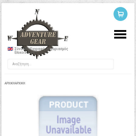
ΣΥΝΔΕΣΗ
Ή
ΕΓΓΡΑΦΗ
Σύνδεση/Εγγραφή
Λογαριασμός
Επικοινωνία
Όνομα Χρήστη
Κωδικός
ΑΡΧΙΚΉ
ΑΡΧΙΚΉ
Να με θυμάσαι