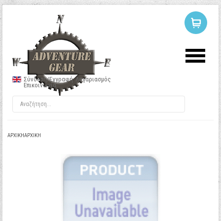
ΣΥΝΔΕΣΗ
Ή
ΕΓΓΡΑΦΗ
Σύνδεση/Εγγραφή
Λογαριασμός
Επικοινωνία
Όνομα Χρήστη
Κωδικός
ΑΡΧΙΚΉ
ΑΡΧΙΚΉ
Να με θυμάσαι