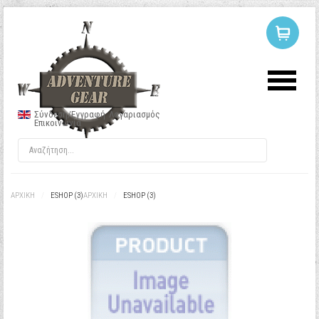
ΣΥΝΔΕΣΗ
Ή
ΕΓΓΡΑΦΗ
Σύνδεση/Εγγραφή
Λογαριασμός
Επικοινωνία
Όνομα Χρήστη
Κωδικός
ΑΡΧΙΚΉ
/
ESHOP (3)
ΑΡΧΙΚΉ
/
ESHOP (3)
Να με θυμάσαι