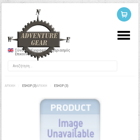
ΣΥΝΔΕΣΗ
Ή
ΕΓΓΡΑΦΗ
Σύνδεση/Εγγραφή
Λογαριασμός
Επικοινωνία
Όνομα Χρήστη
Κωδικός
ΑΡΧΙΚΉ
/
ESHOP (3)
ΑΡΧΙΚΉ
/
ESHOP (3)
Να με θυμάσαι